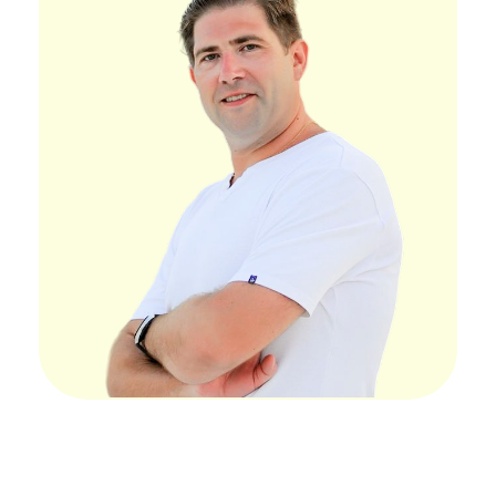
КАК ПРОХОДИТ
ВСТРЕЧА:
01
60 минут Zoom.
02
Вы отвечаете
на короткие вопросы,
мы собираем факты.
03