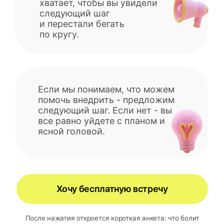
КАК ЭТО ВЫГЛЯДИТ
В РЕАЛЬНОСТИ:
ЕСЛИ ВЫ ГОВОРИТЕ,
ДЕНЕГ НЕ ОСТАЕТСЯ,
МЫ НЕ БУДЕМ
УМНИЧАТЬ ПРО
ПОВЫШАЙТЕ ЧЕК.
МЫ СМОТРИМ:
где утекает прибыль (ФОТ,
материалы, скидки,
простои, отсутствие
контроля)
какие цифры вы не видите
вообще, поэтому