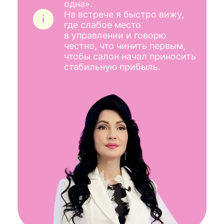
ВЛАДИМИР ПЧЕЛЬНИКОВ
Управленец-практик.
Разбирает салоны
по процессам и цифрам:
прибыль, ФОТ, загрузка,
запись, дисциплина,
контроль.
Его сила — находить, где
бизнес держится
«на честном слове»,