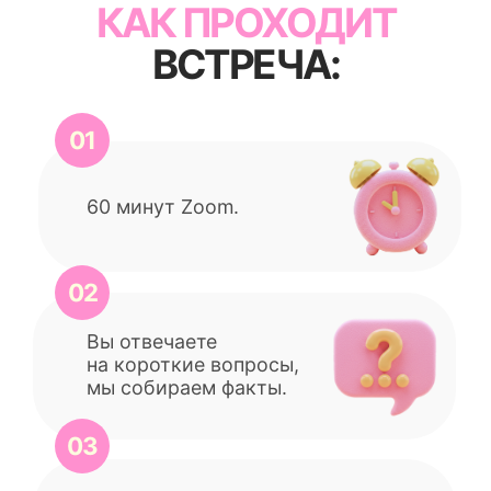
Первый управленческий чек-
лист и план на 7 дней: что
делать уже завтра в своем
салоне
ПОЧЕМУ ЭТО БЕСПЛАТНО
Потому что сначала
мы смотрим вашу ситуацию
и понимаем реальную причину.
Иногда одного разговора
хватает, чтобы вы увидели
следующий шаг
и перестали бегать