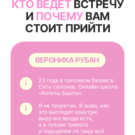
23 года в салонном бизнесе.
Сеть салонов. Онлайн-школа
«Ангелы Бьюти».
Я не теоретик. Я знаю, как
это выглядит изнутри:
выручка вроде есть,
а в голове тревога
и ощущение «я тащу всё
одна».
На встрече я быстро вижу,
где слабое место
в управлении и говорю
честно, что чинить первым,
чтобы салон начал приносить
стабильную прибыль.