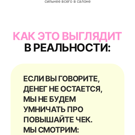
не управляете
что поставить первым,
чтобы прибыль перестала
быть лотереей
ЕСЛИ ВЫ ГОВОРИТЕ,
РОСТА НЕТ, МЫ
СМОТРИМ:
где потолок: загрузка,
админский процесс,
дисциплина,
управленческий ритм
что дает прирост быстрее
всего именно у вас
что не трогать, чтобы