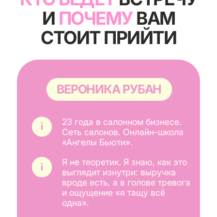
Сеть салонов. Онлайн-школа
«Ангелы Бьюти».
Я не теоретик. Я знаю, как это
выглядит изнутри: выручка
вроде есть, а в голове тревога
и ощущение «я тащу всё
одна».
На встрече я быстро вижу, где
слабое место в управлении
и говорю честно, что чинить
первым, чтобы салон начал
приносить стабильную
прибыль.