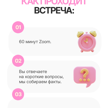
Первый управленческий чек-
лист и план на 7 дней: что
делать уже завтра в своем
салоне
ПОЧЕМУ ЭТО БЕСПЛАТНО
Потому что сначала
мы смотрим вашу ситуацию
и понимаем реальную причину.
Иногда одного разговора
хватает, чтобы вы увидели
следующий шаг и перестали
бегать по кругу.