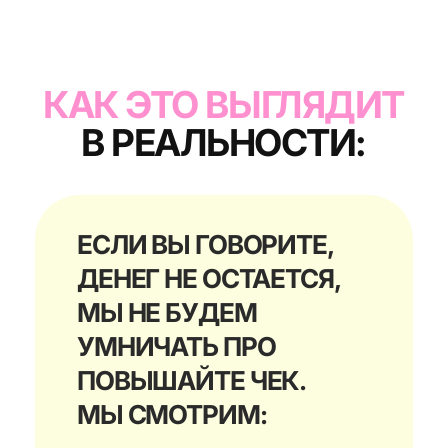
что поставить первым, чтобы
прибыль перестала быть
лотереей
ЕСЛИ ВЫ ГОВОРИТЕ,
РОСТА НЕТ, МЫ
СМОТРИМ:
где потолок: загрузка,
админский процесс,
дисциплина, управленческий
ритм
что дает прирост быстрее
всего именно у вас
что не трогать, чтобы
не стало хуже