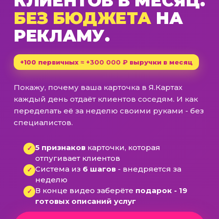
КЛИЕНТОВ В МЕСЯЦ.
БЕЗ БЮДЖЕТА
НА
РЕКЛАМУ.
+100 первичных ≈
+300 000 ₽
выручки в месяц
Покажу, почему ваша карточка в Я.Картах
каждый день отдаёт клиентов соседям. И как
переделать её за неделю своими руками - без
специалистов.
5 признаков
карточки, которая
✓
отпугивает клиентов
Система из
6 шагов
- внедряется за
✓
неделю
В конце видео заберёте
подарок - 19
✓
готовых описаний услуг