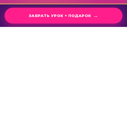
ЗАБРАТЬ УРОК + ПОДАРОК
1500+
23
резидентов школы
года в бьюти
56
способов в системе
Гослицензия + диплом
ЗНАКОМО?
ВАШИ КЛИЕНТЫ УЖЕ
ИЩУТ САЛОН В Я.КАРТАХ.
ОНИ ВЫБИРАЮТ ВАС -
ИЛИ СОСЕДЕЙ?