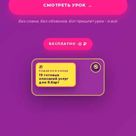
СМОТРЕТЬ УРОК
Без спама. Без обзвонов. Бот пришлёт урок - и всё.
0 ₽
БЕСПЛАТНО ·
🎁
🔇
ПОДАРОК В КОНЦЕ
19 готовых
описаний услуг
для Я.Карт