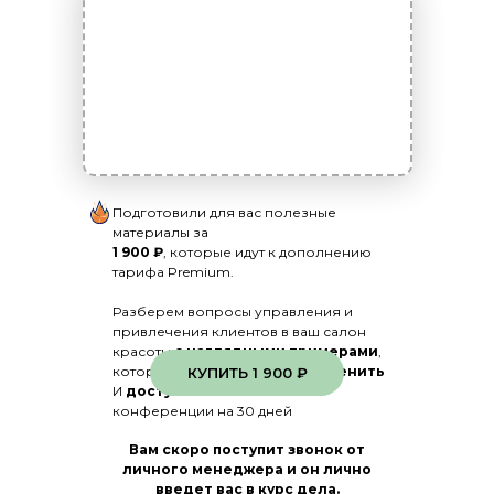
Подготовили для вас полезные
материалы за
1 900 ₽
, которые идут к дополнению
тарифа Premium.
Разберем вопросы управления и
привлечения клиентов в ваш салон
красоты
с наглядными примерами
,
которые
вы уже можете применить
КУПИТЬ 1 900 ₽
И
доступ к записи
онлайн
конференции на 30 дней
Вам скоро поступит звонок от
личного менеджера и он лично
введет вас в курс дела.